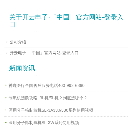
关于开云电子·「中国」官方网站-登录入
口
公司介绍
开云电子·「中国」官方网站-登录入口
新闻资讯
神鹿医疗全国售后服务电话400-993-6860
制氧机选购攻略| 3L机/5L机？到底选哪个？
医用分子筛制氧机SL-3A330/530系列使用视频
医用分子筛制氧机SL-3W系列使用视频