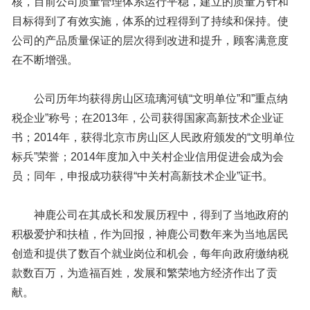
核，目前公司质量管理体系运行平稳，建立的质量方针和
目标得到了有效实施，体系的过程得到了持续和保持。使
公司的产品质量保证的层次得到改进和提升，顾客满意度
在不断增强。
公司历年均获得房山区琉璃河镇“文明单位”和”重点纳
税企业”称号；在2013年，公司获得国家高新技术企业证
书；2014年，获得北京市房山区人民政府颁发的“文明单位
标兵”荣誉；2014年度加入中关村企业信用促进会成为会
员；同年，申报成功获得“中关村高新技术企业”证书。
神鹿公司在其成长和发展历程中，得到了当地政府的
积极爱护和扶植，作为回报，神鹿公司数年来为当地居民
创造和提供了数百个就业岗位和机会，每年向政府缴纳税
款数百万，为造福百姓，发展和繁荣地方经济作出了贡
献。