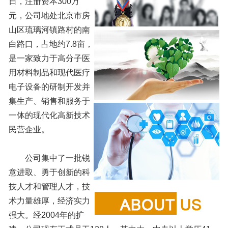
日，注册资本300万
元，公司地处北京市房
山区琉璃河镇路村的南
白路口，占地约7.8亩，
是一家致力于高分子医
用材料制品和现代医疗
电子设备的研制开发并
集生产、销售和服务于
一体的现代化高新技术
民营企业。
公司集中了一批锐
意进取、勇于创新的科
技人才和管理人才，技
术力量雄厚，经济实力
强大。经2004年的扩