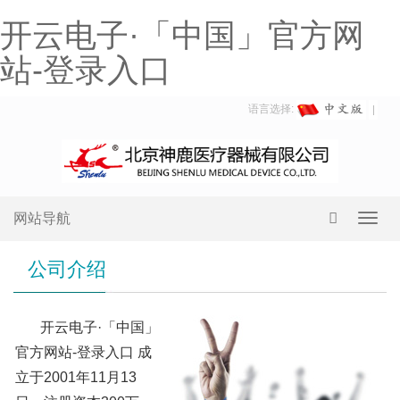
开云电子·「中国」官方网
站-登录入口
语言选择:
网站导航
Toggl
navig
公司介绍
开云电子·「中国」
官方网站-登录入口 成
立于2001年11月13