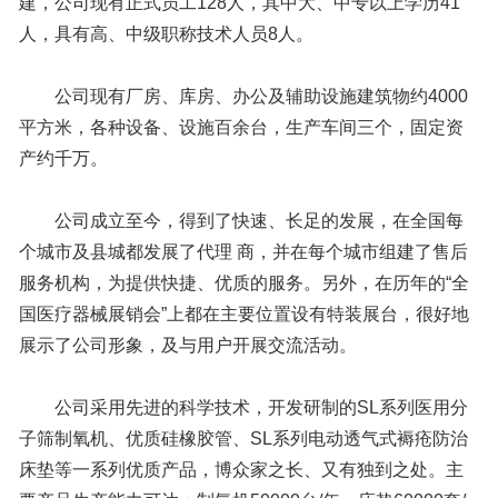
建，公司现有正式员工128人，其中大、中专以上学历41
人，具有高、中级职称技术人员8人。
公司现有厂房、库房、办公及辅助设施建筑物约4000
平方米，各种设备、设施百余台，生产车间三个，固定资
产约千万。
公司成立至今，得到了快速、长足的发展，在全国每
个城市及县城都发展了代理 商，并在每个城市组建了售后
服务机构，为提供快捷、优质的服务。另外，在历年的“全
国医疗器械展销会”上都在主要位置设有特装展台，很好地
展示了公司形象，及与用户开展交流活动。
公司采用先进的科学技术，开发研制的SL系列医用分
子筛制氧机、优质硅橡胶管、SL系列电动透气式褥疮防治
床垫等一系列优质产品，博众家之长、又有独到之处。主