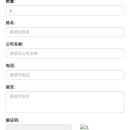
数量:
姓名:
公司名称:
电话:
留言:
验证码: