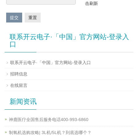
提交
重置
联系开云电子·「中国」官方网站-登录入
口
联系开云电子·「中国」官方网站-登录入口
招聘信息
在线留言
新闻资讯
神鹿医疗全国售后服务电话400-993-6860
制氧机选购攻略| 3L机/5L机？到底选哪个？