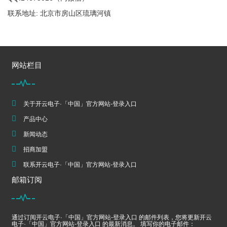
联系地址: 北京市房山区琉璃河镇
网站栏目
关于开云电子·「中国」官方网站-登录入口
产品中心
新闻动态
招商加盟
联系开云电子·「中国」官方网站-登录入口
邮箱订阅
通过订阅开云电子·「中国」官方网站-登录入口 的邮件列表，您将更新开云
电子·「中国」官方网站-登录入口 的最新消息。 填写你的电子邮件：