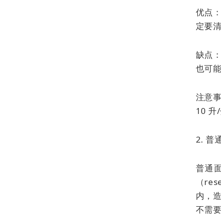
优点
定要
缺点：
也可
注意事
10 
2. 
普通
（res
内，造
不需