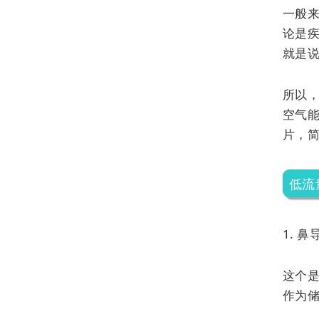
一般
论是
就是
所以
空气
片，
低流
1. 鼻
这个
作为储