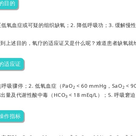
的目的
纠正低氧血症或可疑的组织缺氧；
2. 降低呼吸功；
3. 缓解
达到上述目的，氧疗的适应证又是什么呢？难道患者缺氧就
的适应证
心跳呼吸骤停；
2. 低氧血症（PaO
< 60 mmHg，SaO
< 
2
2
出量及代谢性酸中毒（HCO
< 18 mEq/L）；
5. 呼吸窘迫
3
操作指标