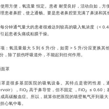
：使用方便，
氧流量
恒定。患者
耐受良好，活动自如，方
清理患者鼻腔，使之通畅。要是患者鼻腔里充满了鼻涕和其
每分钟通气量大的患者很难达到较高的吸入氧浓度（< 0.
能引起患者头痛或粘膜干燥。
项：氧流量最大 5 到 6 升/分，如需 > 5 升/分应
升/分，除了损伤呼吸道外，不能起到任何作用。
普通面罩
面罩是很多基层医院的吸氧设备。其特点是密闭性差，
ervoir），FiO
高于鼻导管，但不固定 ，FiO
≤ 0.60
2
2
成高碳酸血症。所以，就算你把医院的墙壁氧气开到最大，
要担心氧中毒。