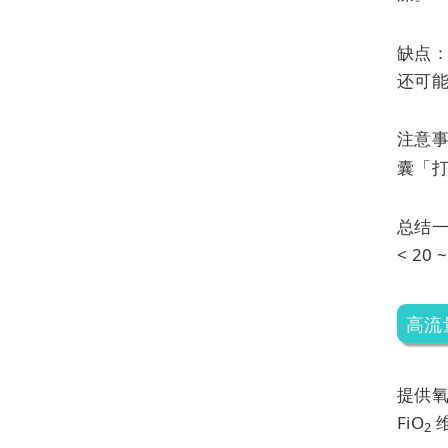
缺点
还可
注意
囊「
总结一
< 20
高流
提供氧
FiO
2