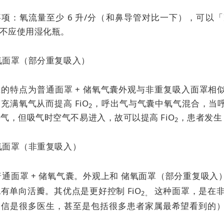
项：氧流量至少 6 升/分（和鼻导管对比一下），可以「
不应使用湿化瓶。
储氧面罩（部分重复吸入）
上的特点为普通面罩 + 储氧气囊外观与非重复吸入面罩相
充满氧气从而提高 FiO
，呼出气与气囊中氧气混合，当
2
气，但吸气时空气不易进入，故可以提高 FiO
，患者发生 
2
储氧面罩（非重复吸入）
 普通面罩 + 储氧气囊。外观上和
储氧面罩（部分重复吸入
也有单向活瓣。其优点是
更好控制 FiO
这种面罩，是在非
2。
相信是很多医生，甚至是包括很多患者家属最希望看到的