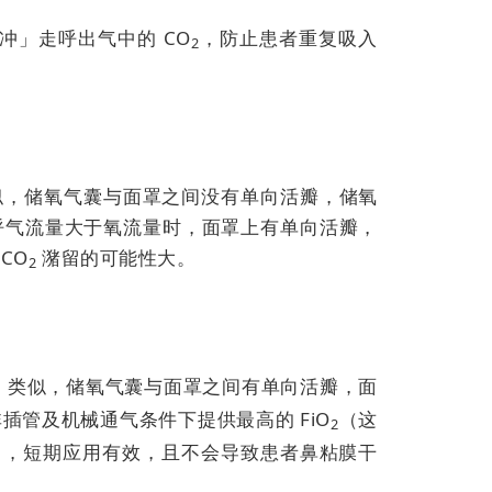
冲」走呼出气中的 CO
，防止患者重复吸入
2
似，储氧气囊与面罩之间没有单向活瓣，储氧
呼气流量大于氧流量时，面罩上有单向活瓣，
CO
潴留的可能性大。
2
）类似，
储氧气囊与面罩之间有单向活瓣，面
插管及机械通气条件下提供最高的 FiO
（这
2
），短期应用有效，且不会导致患者鼻粘膜干