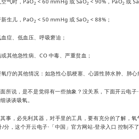
吸入空气时，PaO
< 60 mmHg 或 SaO
< 90%，PaO
或 S
2
2
2
对于新生儿，PaO
< 50 mmHg 或 SaO
< 88%；
2
2
低氧血症、低血压、呼吸窘迫；
创伤或其他急性病、CO 中毒、严重贫血；
需要氧疗的其他情况：如急性心肌梗塞、心源性肺水肿、肺心病、
面所说，是不是觉得有一些抽象？没关系，下面开云电子·
详细谈谈吸氧。
善其事，必先利其器，对手里的工具，要有充分的了解，氧气
0 升/分，这个开云电子·「中国」官方网站-登录入口 控