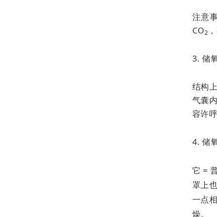
注意事
CO
，
2
3. 
结构
气囊内
容许呼
4. 
它 =
罩上
一点
燥。